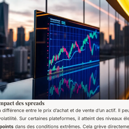
mpact des spreads
 différence entre le prix d’achat et de vente d’un actif. Il pe
olatilité. Sur certaines plateformes, il atteint des niveaux él
points
dans des conditions extrêmes. Cela grève directeme