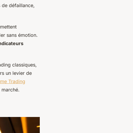
 de défaillance,
mettent
ader sans émotion.
ndicateurs
ading classiques,
rs un levier de
rme Trading
u marché.