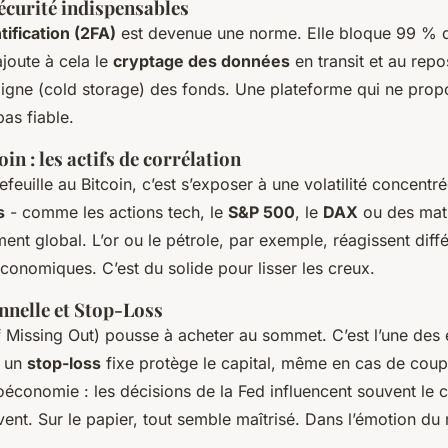
écurité indispensables
ification (2FA)
est devenue une norme. Elle bloque 99 % d
ajoute à cela le
cryptage des données
en transit et au repo
igne (cold storage) des fonds. Une plateforme qui ne propo
pas fiable.
in : les actifs de corrélation
feuille au Bitcoin, c’est s’exposer à une volatilité concentré
s
- comme les actions tech, le
S&P 500
, le
DAX
ou des mati
ement global. L’or ou le pétrole, par exemple, réagissent di
nomiques. C’est du solide pour lisser les creux.
nnelle et Stop-Loss
 Missing Out) pousse à acheter au sommet. C’est l’une des e
r un
stop-loss
fixe protège le capital, même en cas de coup d
roéconomie : les décisions de la Fed influencent souvent le
ivent. Sur le papier, tout semble maîtrisé. Dans l’émotion du