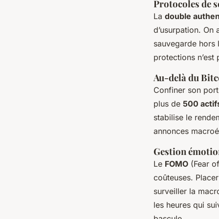
Protocoles de s
La
double authent
d’usurpation. On 
sauvegarde hors l
protections n’est 
Au-delà du Bitco
Confiner son porte
plus de
500 actif
stabilise le rend
annonces macroéco
Gestion émotio
Le
FOMO
(Fear of
coûteuses. Place
surveiller la mac
les heures qui su
bascule.