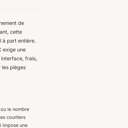
nnement de
ant, cette
à part entière.
TC exige une
interface, frais,
 les pièges
s ou le nombre
Les courtiers
ui impose une