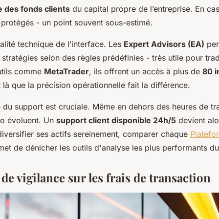
e des fonds clients
du capital propre de l’entreprise. En cas
 protégés - un point souvent sous-estimé.
ualité technique de l’interface. Les
Expert Advisors (EA)
per
stratégies selon des règles prédéfinies - très utile pour tr
utils comme
MetaTrader
, ils offrent un accès à plus de
80 i
t là que la précision opérationnelle fait la différence.
ité du support est cruciale. Même en dehors des heures de tr
to évoluent. Un
support client disponible 24h/5
devient alo
r diversifier ses actifs sereinement, comparer chaque
Platefo
et de dénicher les outils d'analyse les plus performants d
 de vigilance sur les frais de transaction