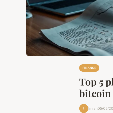
FINANCE
Top 5 p
bitcoin
I
Imran
05/05/20