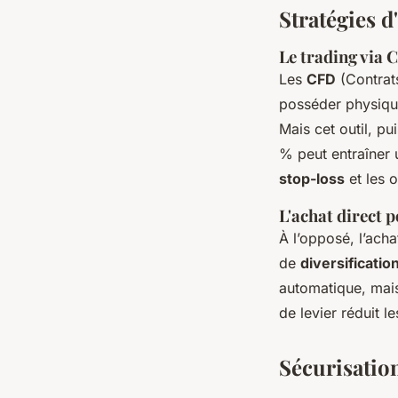
Stratégies d
Le trading via C
Les
CFD
(Contrats
posséder physique
Mais cet outil, p
% peut entraîner u
stop-loss
et les o
L'achat direct 
À l’opposé, l’acha
de
diversificatio
automatique, mais
de levier réduit l
Sécurisation