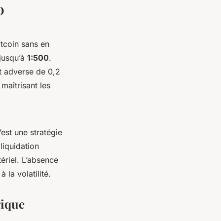
D
itcoin sans en
jusqu’à
1:500
.
nt adverse de 0,2
 maîtrisant les
’est une stratégie
liquidation
ériel. L’absence
 la volatilité.
rique