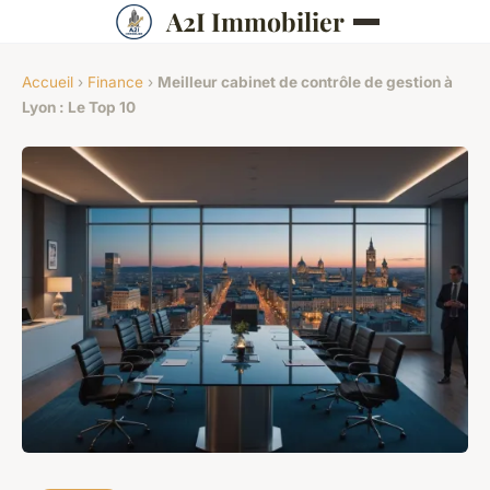
A2I Immobilier
Accueil
›
Finance
›
Meilleur cabinet de contrôle de gestion à
Lyon : Le Top 10