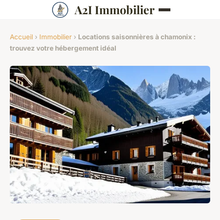
A2I Immobilier
Accueil
›
Immobilier
›
Locations saisonnières à chamonix :
trouvez votre hébergement idéal