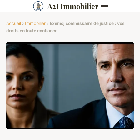
A2I Immobilier
Accueil
›
Immobilier
›
Exemcj commissaire de justice : vos
droits en toute confiance