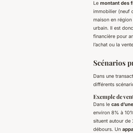
Le
montant des f
immobilier (neuf 
maison en région 
urbain. Il est do
financière pour an
l’achat ou la vent
Scénarios pr
Dans une transact
différents scénar
Exemple de ven
Dans le
cas d’un
environ 8% à 10% 
situent autour de
débours. Un
appa