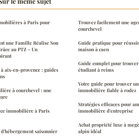
Sur le même sujet
obilières à Paris pour
Trouvez facilement une age
courchevel
t une Famille Réalise Son
Guide pratique pour réussir
râce au PTZ – Un
maison à caen
irant
Guide complet pour trouver
à aix-en-provence : guides
étudiant à reims
ons
Votre guide pour trouver u
ière à courchevel : une
immobilière fiable à rodez
sure
Stratégies efficaces pour am
ce immobilière à Paris
immobilière d'entreprise
Achat propriété luxe à megè
s d'hébergement saisonnier
alpin idéal