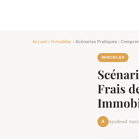
Accueil
›
Immobilier
›
Scénarios Pratiques : Comprend
IMMOBILIER
Scénari
Frais d
Immobi
A
Apolline
4 mars