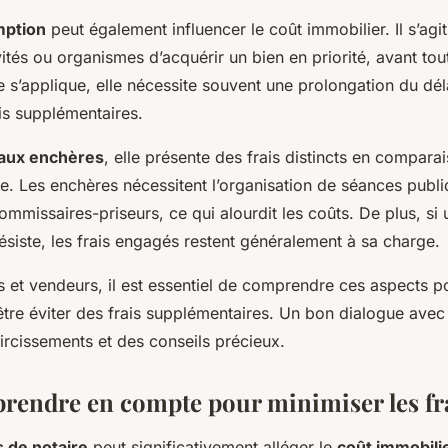
mption
peut également influencer le coût immobilier. Il s’agi
vités ou organismes d’acquérir un bien en priorité, avant tou
e s’applique, elle nécessite souvent une prolongation du dél
ais supplémentaires.
aux enchères
, elle présente des frais distincts en compar
le. Les enchères nécessitent l’organisation de séances publi
ommissaires-priseurs, ce qui alourdit les coûts. De plus, si 
ésiste, les frais engagés restent généralement à sa charge.
s et vendeurs, il est essentiel de comprendre ces aspects 
-être éviter des frais supplémentaires. Un bon dialogue avec
aircissements et des conseils précieux.
prendre en compte pour minimiser les fr
s de notaire
peut significativement alléger le
coût immobili