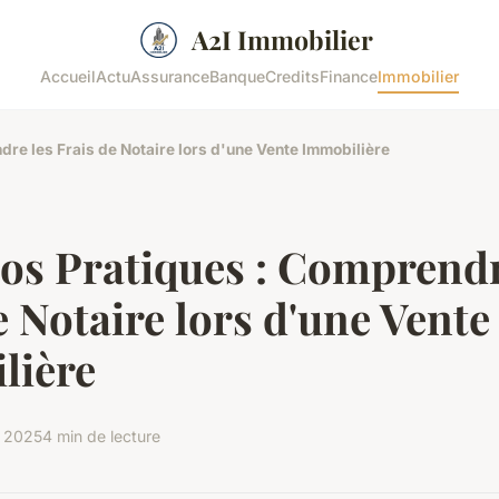
A2I Immobilier
Accueil
Actu
Assurance
Banque
Credits
Finance
Immobilier
re les Frais de Notaire lors d'une Vente Immobilière
os Pratiques : Comprendr
e Notaire lors d'une Vente
lière
 2025
4 min de lecture