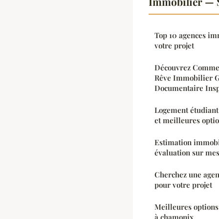
Immobilier — 
Top 10 agences imm
votre projet
Découvrez Commen
Rêve Immobilier G
Documentaire Insp
Logement étudiant 
et meilleures opti
Estimation immobil
évaluation sur me
Cherchez une agen
pour votre projet
Meilleures option
à chamonix