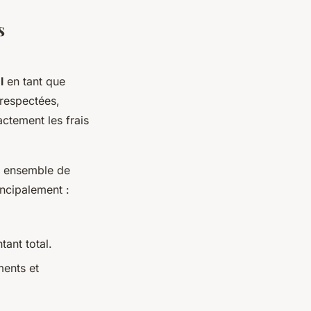
s
l
en tant que
t respectées,
actement les frais
n ensemble de
incipalement :
ant total.
ments et