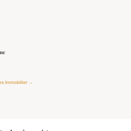
ine
cles Immobilier →