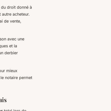
t du droit donné à
t autre acheteur.
ai de vente,
aison avec une
ques et la
un derbier
pour mieux
 le notaire permet
ais
er
total lors de