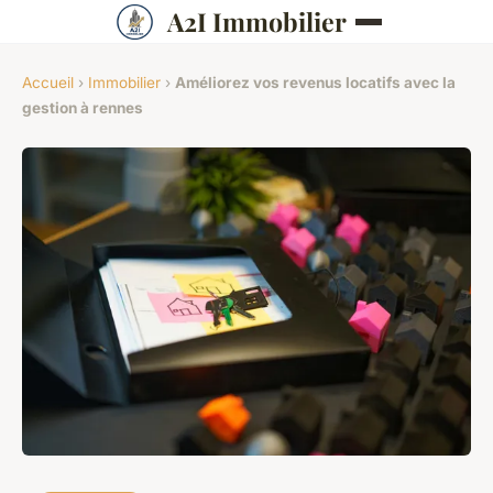
A2I Immobilier
Accueil
›
Immobilier
›
Améliorez vos revenus locatifs avec la
gestion à rennes