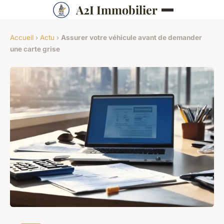
A2I Immobilier
Accueil
›
Actu
›
Assurer votre véhicule avant de demander
une carte grise