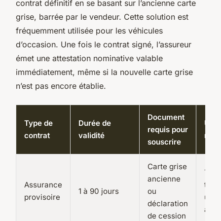
contrat définitif en se basant sur l’ancienne carte
grise, barrée par le vendeur. Cette solution est
fréquemment utilisée pour les véhicules
d’occasion. Une fois le contrat signé, l’assureur
émet une attestation nominative valable
immédiatement, même si la nouvelle carte grise
n’est pas encore établie.
Document
Type de
Durée de
Usa
requis pour
contrat
validité
rec
souscrire
Carte grise
Tran
ancienne
Assurance
temp
1 à 90 jours
ou
provisoire
urg
déclaration
admi
de cession