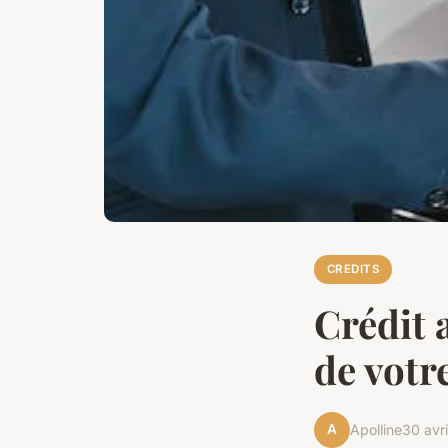
CREDITS
Crédit 
de votr
A
Apolline
30 avr