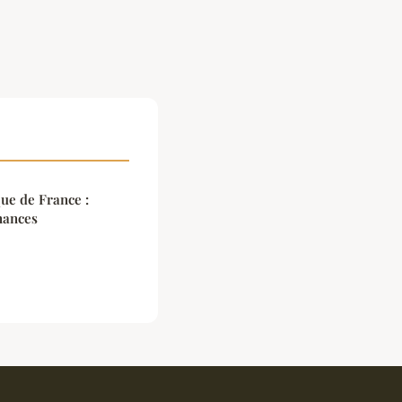
ue de France :
nances