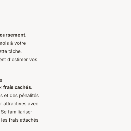
mboursement
.
mois à votre
ette tâche,
ent d'estimer vos
to
ux
frais cachés
.
s et des pénalités
r attractives avec
Se familiariser
les frais attachés