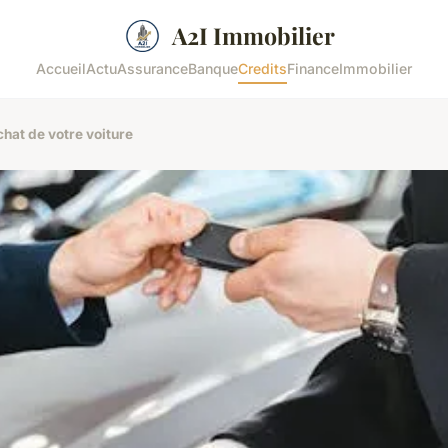
A2I Immobilier
Accueil
Actu
Assurance
Banque
Credits
Finance
Immobilier
chat de votre voiture