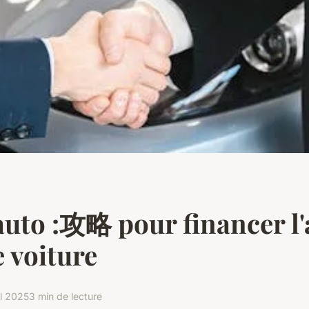
auto :攻略 pour financer l'
e voiture
il 2025
3 min de lecture