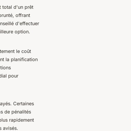
 total d'un prêt
runté, offrant
nseillé d'effectuer
lleure option.
ctement le coût
nt la planification
ations
ial pour
payés. Certaines
as de pénalités
 plus rapidement
s avisés.